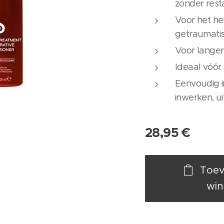
zonder rest
Voor het he
getraumati
Voor langer
Ideaal vóór
Eenvoudig i
inwerken, ui
28,95
€
Toev
win