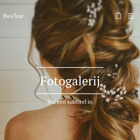
Kwa'fuur
Fotogalerij
Vul een subtitel in