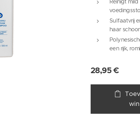
Reinigt mild
voedingssto
Sulfaatvrij 
haar schoon
Polynesisch
een rijk, ro
28,95
€
Toev
win