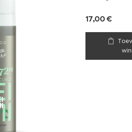
17,00
€
Toev
win