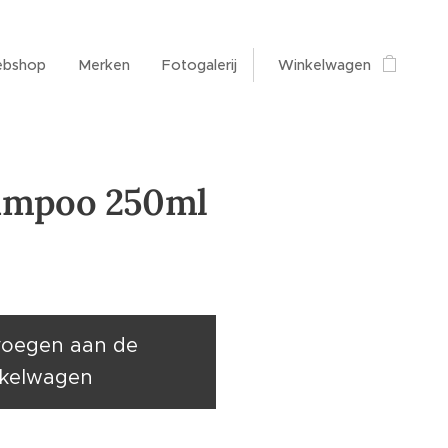
bshop
Merken
Fotogalerij
Winkelwagen
ampoo 250ml
oegen aan de
kelwagen