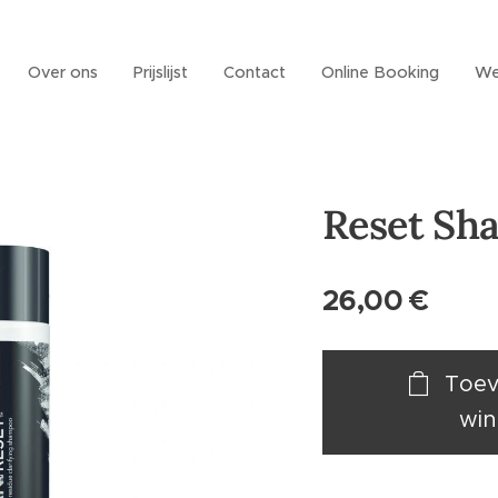
Over ons
Prijslijst
Contact
Online Booking
We
Reset Sh
26,00
€
Toev
win