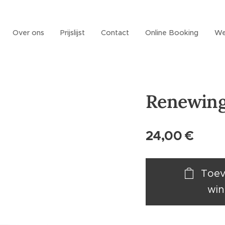
Over ons
Prijslijst
Contact
Online Booking
We
Renewing
24,00
€
Toev
win