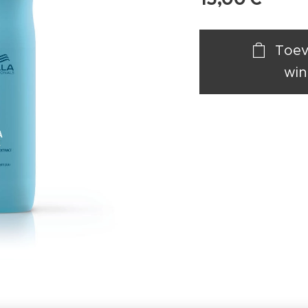
Toev
win