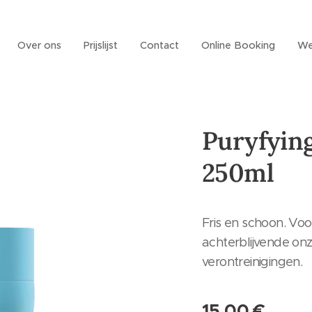
Over ons
Prijslijst
Contact
Online Booking
We
Puryfyin
250ml
Fris en schoon. Voo
achterblijvende on
verontreinigingen.
15,00
€