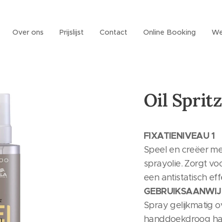
Over ons
Prijslijst
Contact
Online Booking
We
Oil Sprit
FIXATIENIVEAU 1
Speel en creëer me
sprayolie. Zorgt vo
een antistatisch e
GEBRUIKSAANWIJ
Spray gelijkmatig 
handdoekdroog haar