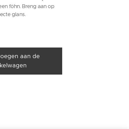
een föhn. Breng aan op
ecte glans.
oegen aan de
kelwagen