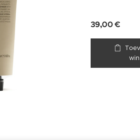
39,00
€
Toev
win