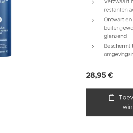
Verzwaart h
restanten a
Ontwart en
buitengewoo
glanzend
Beschermt t
omgevingsi
28,95
€
Toev
win