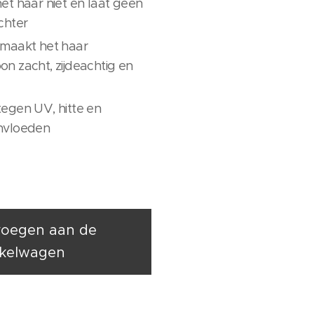
et haar niet en laat geen
chter
 maakt het haar
n zacht, zijdeachtig en
egen UV, hitte en
nvloeden
oegen aan de
kelwagen