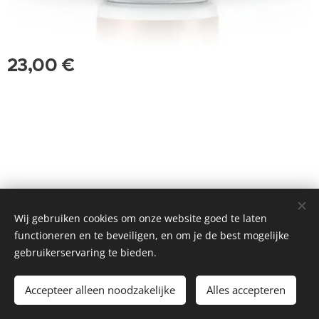
23,00
€
Website gemaakt door Kwa'fuur | Getrimd in 2018
Wij gebruiken cookies om onze website goed te laten
Cookies
functioneren en te beveiligen, en om je de best mogelijke
gebruikerservaring te bieden.
Toevoegen aan de winkelwagen
Accepteer alleen noodzakelijke
Alles accepteren