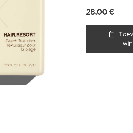
28,00
€
Toev
win