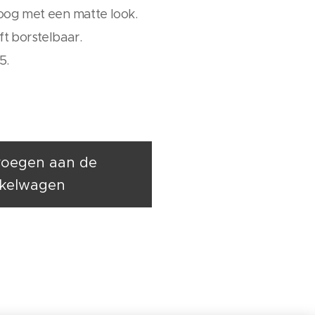
roog met een matte look.
jft borstelbaar.
5.
oegen aan de
kelwagen