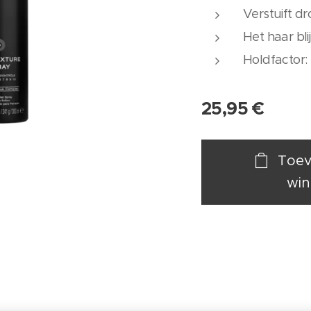
Verstuift d
Het haar bli
Holdfactor: 
25,95
€
Toev
win