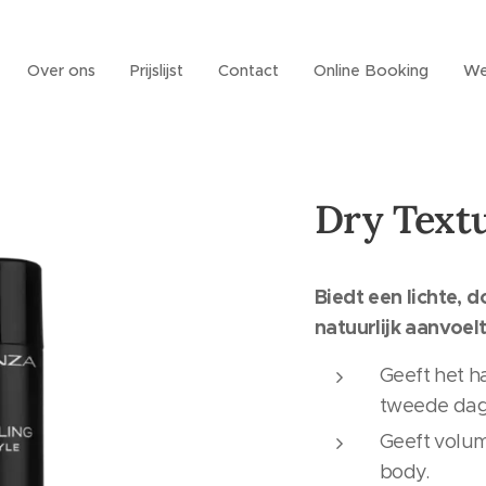
Over ons
Prijslijst
Contact
Online Booking
We
Dry Text
Biedt een lichte, d
natuurlijk aanvoelt
Geeft het ha
tweede dag
Geeft volum
body.