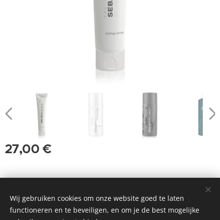
27,00
€
Dramatic
Website gemaakt door Kwa'fuur | Getrimd in 2018
Wij gebruiken cookies om onze website goed te laten
Cookies
functioneren en te beveiligen, en om je de best mogelijke