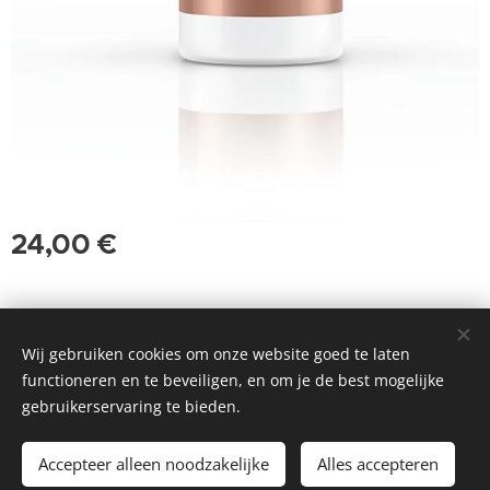
24,00
€
Website gemaakt door Kwa'fuur | Getrimd in 2018
Wij gebruiken cookies om onze website goed te laten
Cookies
functioneren en te beveiligen, en om je de best mogelijke
gebruikerservaring te bieden.
Toevoegen aan de winkelwagen
Accepteer alleen noodzakelijke
Alles accepteren