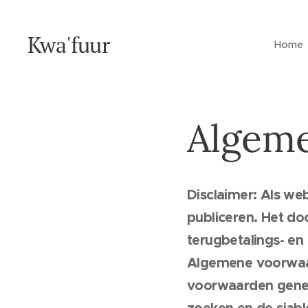
Kwa'fuur
Home
Algem
Disclaimer: Als w
publiceren. Het do
terugbetalings- en
Algemene voorwaa
voorwaarden genera