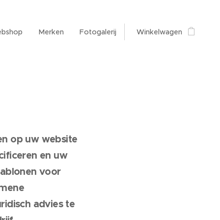
bshop
Merken
Fotogalerij
Winkelwagen
en op uw website
cificeren en uw
sjablonen voor
emene
ridisch advies te